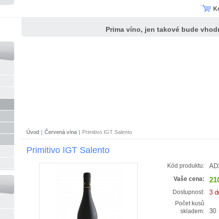
K
Prima víno, jen takové bude vho
Úvod
|
Červená vína
|
Primitivo IGT Salento
Primitivo IGT Salento
AD
Kód produktu:
21
Vaše cena:
3 d
Dostupnost:
Počet kusů
30
skladem: