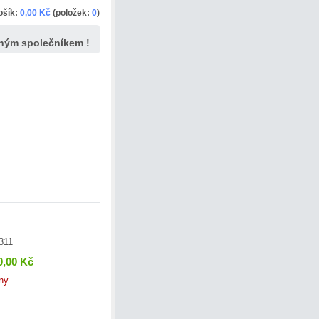
ošík:
0,00 Kč
(položek:
0
)
dným společníkem !
311
0,00 Kč
ny