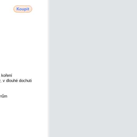
Koupit
 koření
, v dlouhé dochuti
ýrům