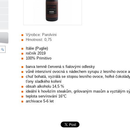
Výrobce:
Parolvini
Hmotnost:
0,75
Itálie (Puglie)
ročník 2019
100% Primitivo
barva temně červená s fialovými odlesky
vůně intenzivní ovocná s nádechem syrupu z lesního ovoce a
chuť bohatá, vyzrálá se stopou lesního ovoce, hořké čokolády
t'ony sladkého koření
obsah alkoholu 14,5 %
ideální k hovězím steakům, grilovaným masům a vyztálým s
teplota servírování 16°C
archivace 5-6 let