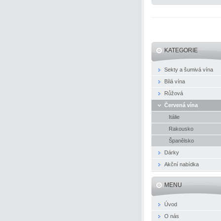
KATEGORIE
Sekty a šumivá vína
Bílá vína
Růžová
Červená vína
Itálie
Rakousko
Španělsko
Dárky
Akční nabídka
MENU
Úvod
O nás